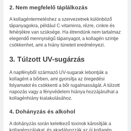
2. Nem megfelelő táplálkozás
A kollagéntermeléshez a szervezetnek különböző
tápanyagokra, például C-vitaminra, rézre, cinkre és
fehérjékre van szüksége. Ha étrendünk nem tartalmaz
elegendő mennyiségű tápanyagot, a kollagén szintje
csökkenhet, ami a hiány tüneteit eredményezi.
3. Túlzott UV-sugárzás
A napfényből származó UV-sugarak lebontják a
kollagént a bőrben, ami gyorsítja az öregedési
folyamatot és csökkenti a bőr rugalmasságát. A túlzott
napozás vagy a fényvédelem hiánya hozzájárulhat a
kollagénhiány kialakulásához.
4. Dohányzás és alkohol
A dohányzás során keletkező toxinok károsítják a
kollagénszálakat, és akadályozzák az új kollagén