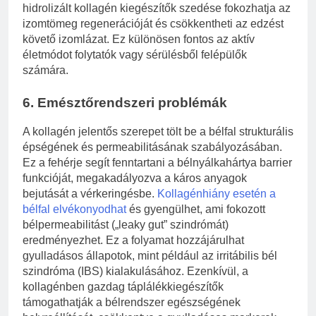
hidrolizált kollagén kiegészítők szedése fokozhatja az
izomtömeg regenerációját és csökkentheti az edzést
követő izomlázat. Ez különösen fontos az aktív
életmódot folytatók vagy sérülésből felépülők
számára.
6. Emésztőrendszeri problémák
A kollagén jelentős szerepet tölt be a bélfal strukturális
épségének és permeabilitásának szabályozásában.
Ez a fehérje segít fenntartani a bélnyálkahártya barrier
funkcióját, megakadályozva a káros anyagok
bejutását a vérkeringésbe.
Kollagénhiány esetén a
bélfal elvékonyodhat
és gyengülhet, ami fokozott
bélpermeabilitást („leaky gut” szindrómát)
eredményezhet. Ez a folyamat hozzájárulhat
gyulladásos állapotok, mint például az irritábilis bél
szindróma (IBS) kialakulásához. Ezenkívül, a
kollagénben gazdag táplálékkiegészítők
támogathatják a bélrendszer egészségének