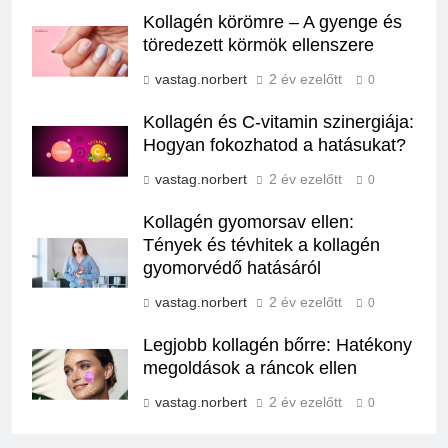
Kollagén körömre – A gyenge és
töredezett körmök ellenszere
vastag.norbert
2 év ezelőtt
0
Kollagén és C-vitamin szinergiája:
Hogyan fokozhatod a hatásukat?
vastag.norbert
2 év ezelőtt
0
Kollagén gyomorsav ellen:
Tények és tévhitek a kollagén
gyomorvédő hatásáról
vastag.norbert
2 év ezelőtt
0
Legjobb kollagén bőrre: Hatékony
megoldások a ráncok ellen
vastag.norbert
2 év ezelőtt
0