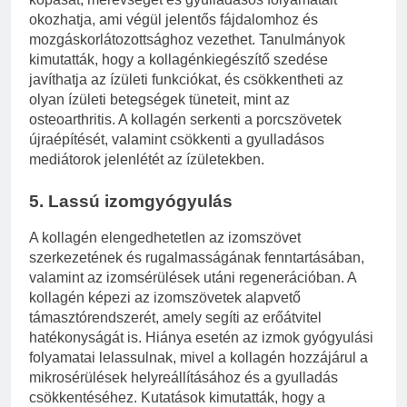
okozhatja, ami végül jelentős fájdalomhoz és
mozgáskorlátozottsághoz vezethet. Tanulmányok
kimutatták, hogy a kollagénkiegészítő szedése
javíthatja az ízületi funkciókat, és csökkentheti az
olyan ízületi betegségek tüneteit, mint az
osteoarthritis. A kollagén serkenti a porcszövetek
újraépítését, valamint csökkenti a gyulladásos
mediátorok jelenlétét az ízületekben.
5. Lassú izomgyógyulás
A kollagén elengedhetetlen az izomszövet
szerkezetének és rugalmasságának fenntartásában,
valamint az izomsérülések utáni regenerációban. A
kollagén képezi az izomszövetek alapvető
támasztórendszerét, amely segíti az erőátvitel
hatékonyságát is. Hiánya esetén az izmok gyógyulási
folyamatai lelassulnak, mivel a kollagén hozzájárul a
mikrosérülések helyreállításához és a gyulladás
csökkentéséhez. Kutatások kimutatták, hogy a