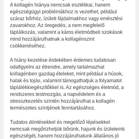
A kollagén hiánya nemcsak esztétikai, hanem
egészségügyi problémákhoz is vezethet, például
száraz bőrhöz, ízületi fájdalmakhoz vagy emésztési
zavarokhoz. Az öregedés, a nem megfelelő
táplálkozás, valamint a káros életmódbeli szokások
mind hozzájárulhatnak a kollagénszint
csökkenéséhez.
A hiány kezelése érdekében érdemes tudatosan
odafigyelni az étrendre, amely tartalmazhat
kollagénben gazdag ételeket, mint például a húsok,
halak és tojás, valamint támogathatjuk a folyamatot
táplálékkiegészítőkkel is. Az egészséges életmód, a
rendszeres testmozgás, a napvédelem és a
stresszkezelés szintén hozzájárulhat a kollagén
természetes szintjének fenntartásához.
Tudatos döntésekkel és megelőző lépésekkel
nemcsak megőrizhetjük bőrünk, hajunk és ízületeink
egészségét, hanem hozzájárulhatunk általános jó