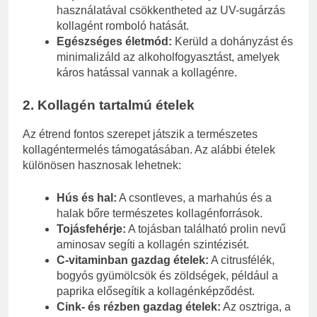
használatával csökkentheted az UV-sugárzás
kollagént romboló hatását.
Egészséges életmód:
Kerüld a dohányzást és
minimalizáld az alkoholfogyasztást, amelyek
káros hatással vannak a kollagénre.
2. Kollagén tartalmú ételek
Az étrend fontos szerepet játszik a természetes
kollagéntermelés támogatásában. Az alábbi ételek
különösen hasznosak lehetnek:
Hús és hal:
A csontleves, a marhahús és a
halak bőre természetes kollagénforrások.
Tojásfehérje:
A tojásban található prolin nevű
aminosav segíti a kollagén szintézisét.
C-vitaminban gazdag ételek:
A citrusfélék,
bogyós gyümölcsök és zöldségek, például a
paprika elősegítik a kollagénképződést.
Cink- és rézben gazdag ételek:
Az osztriga, a