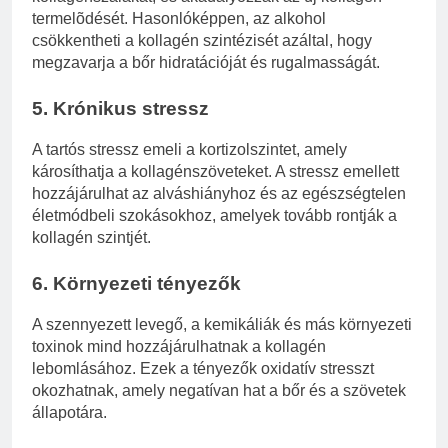
termelõdését. Hasonlóképpen, az alkohol
csökkentheti a kollagén szintézisét azáltal, hogy
megzavarja a bőr hidratációját és rugalmasságát.
5. Krónikus stressz
A tartós stressz emeli a kortizolszintet, amely
károsíthatja a kollagénszöveteket. A stressz emellett
hozzájárulhat az alváshiányhoz és az egészségtelen
életmódbeli szokásokhoz, amelyek tovább rontják a
kollagén szintjét.
6. Környezeti tényezők
A szennyezett levegő, a kemikáliák és más környezeti
toxinok mind hozzájárulhatnak a kollagén
lebomlásához. Ezek a tényezők oxidatív stresszt
okozhatnak, amely negatívan hat a bőr és a szövetek
állapotára.