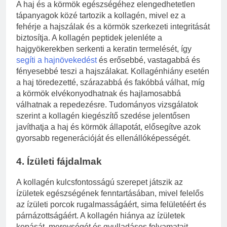
A haj és a körmök egészségéhez elengedhetetlen
tápanyagok közé tartozik a kollagén, mivel ez a
fehérje a hajszálak és a körmök szerkezeti integritását
biztosítja. A kollagén peptidek jelenléte a
hajgyökerekben serkenti a keratin termelését, így
segíti a hajnövekedést
és erősebbé, vastagabbá és
fényesebbé teszi a hajszálakat. Kollagénhiány esetén
a haj töredezetté, szárazabbá és fakóbbá válhat, míg
a körmök elvékonyodhatnak és hajlamosabbá
válhatnak a repedezésre. Tudományos vizsgálatok
szerint a kollagén kiegészítő szedése jelentősen
javíthatja a haj és körmök állapotát, elősegítve azok
gyorsabb regenerációját és ellenállóképességét.
4. Ízületi fájdalmak
A kollagén kulcsfontosságú szerepet játszik az
ízületek egészségének fenntartásában, mivel felelős
az ízületi porcok rugalmasságáért, sima felületéért és
párnázottságáért. A kollagén hiánya az ízületek
kopását, merevségét és gyulladásos folyamatait