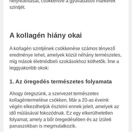
helyreállítását, csökkentve a gyulladásos markerek
szintjét.
A kollagén hiány okai
A kollagén szintjének csökkenése számos tényező
eredménye lehet, amelyek közül néhány természetes,
míg mások életmódbeli szokásokhoz köthetők. Íme a
leggyakoribb okok:
1. Az öregedés természetes folyamata
Ahogy öregszünk, a szervezet természetes
kollagéntermelése csökken. Már a 20-as éveink
végén elkezdhetjük észlelni ennek jeleit, amelyek az
idő múlásával fokozódnak. Ez egy elkerülhetetlen
folyamat, amely a bőr öregedésében és az ízületi
panaszokban is megmutatkozik.