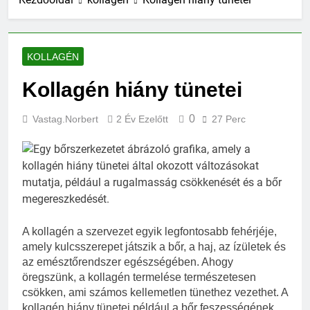
KOLLAGÉN
Kollagén hiány tünetei
0
Vastag.norbert
2 Év Ezelőtt
27 Perc
A kollagén a szervezet egyik legfontosabb fehérjéje,
amely kulcsszerepet játszik a bőr, a haj, az ízületek és
az emésztőrendszer egészségében. Ahogy
öregszünk, a kollagén termelése természetesen
csökken, ami számos kellemetlen tünethez vezethet. A
kollagén hiány tünetei például a bőr feszességének