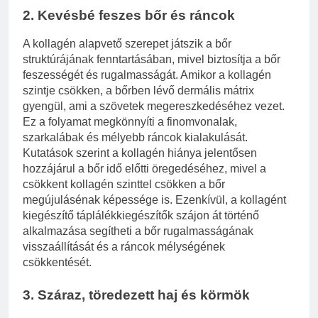
2. Kevésbé feszes bőr és ráncok
A kollagén alapvető szerepet játszik a bőr
struktúrájának fenntartásában, mivel biztosítja a bőr
feszességét és rugalmasságát. Amikor a kollagén
szintje csökken, a bőrben lévő dermális mátrix
gyengül, ami a szövetek megereszkedéséhez vezet.
Ez a folyamat megkönnyíti a finomvonalak,
szarkalábak és mélyebb ráncok kialakulását.
Kutatások szerint a kollagén hiánya jelentősen
hozzájárul a bőr idő előtti öregedéséhez, mivel a
csökkent kollagén szinttel csökken a bőr
megújulásénak képessége is. Ezenkívül, a kollagént
kiegészítő táplálékkiegészítők szájon át történő
alkalmazása segítheti a bőr rugalmasságának
visszaállítását és a ráncok mélységének
csökkentését.
3. Száraz, töredezett haj és körmök