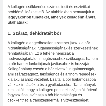
A kollagén csökkenése számos testi és esztétikai
problémát idézhet elő. Az alábbiakban bemutatjuk a
leggyakoribb tüneteket, amelyek kollagénhiányra
utalhatnak:
1. Száraz, dehidratált bőr
A kollagén elengedhetetlen szerepet játszik a bőr
hidratáltságának, rugalmasságának és szerkezetének
fenntartásában. Ez a fehérje nemcsak a
nedvességtartalom megőrzéséhez szükséges, hanem
a bőr barrier funkciójának javításához is hozzájárul.
Kollagénhiány esetén a bőr elveszíti rugalmasságát,
ami szárazsághoz, fakósághoz és a finom repedések
kialakulásához vezethet. Ezáltal a bőr hajlamosabbá
válik az irritációkra és a gyulladásokra. Tanulmányok
kimutatták, hogy a kollagén peptidek szájon át történő
fogyasztása javíthatja a bőr hidratáltságát és
csökkentheti a transzepidermális vízveszteséget.