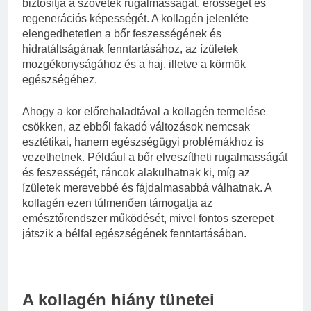
biztosítja a szövetek rugalmasságát, erősségét és
regenerációs képességét. A kollagén jelenléte
elengedhetetlen a bőr feszességének és
hidratáltságának fenntartásához, az ízületek
mozgékonyságához és a haj, illetve a körmök
egészségéhez.
Ahogy a kor előrehaladtával a kollagén termelése
csökken, az ebből fakadó változások nemcsak
esztétikai, hanem egészségügyi problémákhoz is
vezethetnek. Például a bőr elveszítheti rugalmasságát
és feszességét, ráncok alakulhatnak ki, míg az
ízületek merevebbé és fájdalmasabbá válhatnak. A
kollagén ezen túlmenően támogatja az
emésztőrendszer működését, mivel fontos szerepet
játszik a bélfal egészségének fenntartásában.
A kollagén hiány tünetei