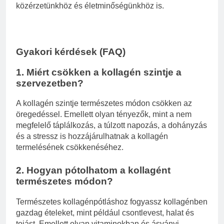
közérzetünkhöz és életminőségünkhöz is.
Gyakori kérdések (FAQ)
1. Miért csökken a kollagén szintje a
szervezetben?
A kollagén szintje természetes módon csökken az
öregedéssel. Emellett olyan tényezők, mint a nem
megfelelő táplálkozás, a túlzott napozás, a dohányzás
és a stressz is hozzájárulhatnak a kollagén
termelésének csökkenéséhez.
2. Hogyan pótolhatom a kollagént
természetes módon?
Természetes kollagénpótláshoz fogyassz kollagénben
gazdag ételeket, mint például csontlevest, halat és
tojást. Emellett olyan vitaminokban és ásványi