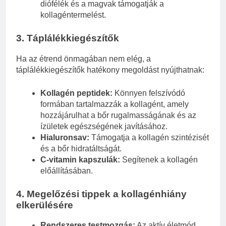
diófélék és a magvak támogatják a
kollagéntermelést.
3. Táplálékkiegészítők
Ha az étrend önmagában nem elég, a
táplálékkiegészítők hatékony megoldást nyújthatnak:
Kollagén peptidek:
Könnyen felszívódó
formában tartalmazzák a kollagént, amely
hozzájárulhat a bőr rugalmasságának és az
ízületek egészségének javításához.
Hialuronsav:
Támogatja a kollagén szintézisét
és a bőr hidratáltságát.
C-vitamin kapszulák:
Segítenek a kollagén
előállításában.
4. Megelőzési tippek a kollagénhiány
elkerülésére
Rendszeres testmozgás:
Az aktív életmód