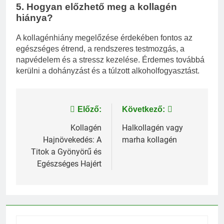
5. Hogyan előzhető meg a kollagén
hiánya?
A kollagénhiány megelőzése érdekében fontos az
egészséges étrend, a rendszeres testmozgás, a
napvédelem és a stressz kezelése. Érdemes továbbá
kerülni a dohányzást és a túlzott alkoholfogyasztást.
Bejegyzés
Előző:
Következő:
navigáció
Kollagén
Halkollagén vagy
Hajnövekedés: A
marha kollagén
Titok a Gyönyörű és
Egészséges Hajért