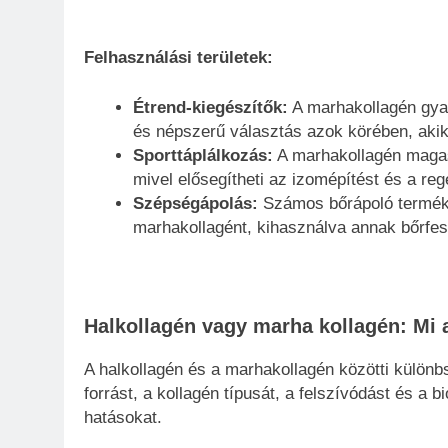
Felhasználási területek:
Étrend-kiegészítők:
A marhakollagén gyak
és népszerű választás azok körében, akik j
Sporttáplálkozás:
A marhakollagén magas 
mivel elősegítheti az izomépítést és a reg
Szépségápolás:
Számos bőrápoló termék,
marhakollagént, kihasználva annak bőrfesz
Halkollagén vagy marha kollagén: Mi 
A halkollagén és a marhakollagén közötti különb
forrást, a kollagén típusát, a felszívódást és a
hatásokat.