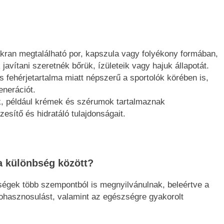
ran megtalálható por, kapszula vagy folyékony formában,
avítani szeretnék bőrük, ízületeik vagy hajuk állapotát.
fehérjetartalma miatt népszerű a sportolók körében is,
enerációt.
 például krémek és szérumok tartalmaznak
esítő és hidratáló tulajdonságait.
a különbség között?
ségek több szempontból is megnyilvánulnak, beleértve a
 biohasznosulást, valamint az egészségre gyakorolt