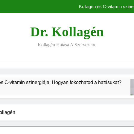
Kollagén és C-vitamin szine
Kollagén gyomorsav ellen: Tények és té
Dr. Kollagén
Legjobb kollagén bőr
Kollagén Hatása A Szervezetre
Kollagén körömre – A 
Kollagén és C-vitamin szine
Kollagén gyomorsav ellen: Tények és té
szinergiája: Hogyan fokozhatod a hatásukat?
K
Legjobb kollagén bőr
2
ollagén