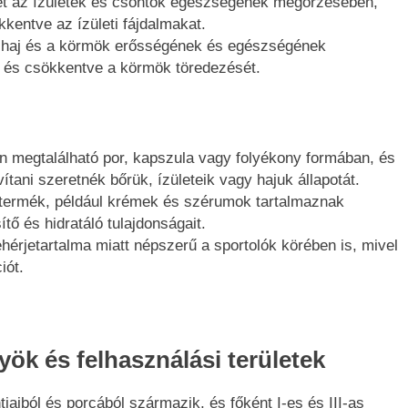
t az ízületek és csontok egészségének megőrzésében,
kkentve az ízületi fájdalmakat.
 haj és a körmök erősségének és egészségének
t és csökkentve a körmök töredezését.
n megtalálható por, kapszula vagy folyékony formában, és
tani szeretnék bőrük, ízületeik vagy hajuk állapotát.
ermék, például krémek és szérumok tartalmaznak
tő és hidratáló tulajdonságait.
hérjetartalma miatt népszerű a sportolók körében is, mivel
iót.
ök és felhasználási területek
aiból és porcából származik, és főként I-es és III-as