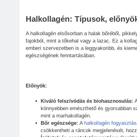
Halkollagén: Típusok, előnyök
A halkollagén elsősorban a halak bőréből, pikkel
fajokból, mint a tőkehal vagy a lazac. Ez a kolla
emberi szervezetben is a leggyakoribb, és kiemel
egészségének fenntartásában.
Előnyök:
Kiváló felszívódás és biohasznosulás:
A
könnyebben emészthető és gyorsabban szí
mint a marhakollagén.
Bőr egészsége:
A
halkollagén fogyasztás
csökkentheti a ráncok megjelenését, hozzá