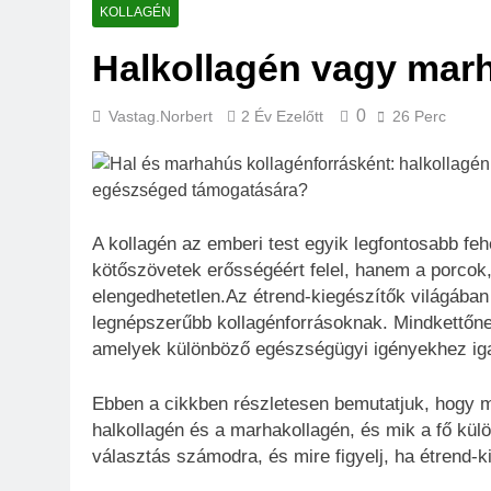
KOLLAGÉN
Halkollagén vagy marh
0
Vastag.norbert
2 Év Ezelőtt
26 Perc
A kollagén az emberi test egyik legfontosabb fe
kötőszövetek erősségéért felel, hanem a porcok,
elengedhetetlen.Az étrend-kiegészítők világába
legnépszerűbb kollagénforrásoknak. Mindkettőne
amelyek különböző egészségügyi igényekhez ig
Ebben a cikkben részletesen bemutatjuk, hogy mi
halkollagén és a marhakollagén, és mik a fő kül
választás számodra, és mire figyelj, ha étrend-k