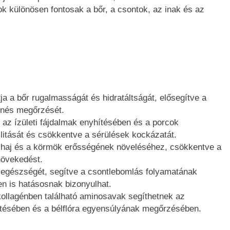
ok különösen fontosak a bőr, a csontok, az inak és az
a a bőr rugalmasságát és hidratáltságát, elősegítve a
enés megőrzését.
 az ízületi fájdalmak enyhítésében és a porcok
ilitását és csökkentve a sérülések kockázatát.
 haj és a körmök erősségének növeléséhez, csökkentve a
növekedést.
egészségét, segítve a csontlebomlás folyamatának
en is hatásosnak bizonyulhat.
llagénben található aminosavak segíthetnek az
tésében és a bélflóra egyensúlyának megőrzésében.