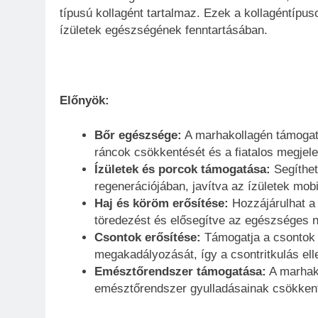
típusú kollagént tartalmaz. Ezek a kollagéntípus
ízületek egészségének fenntartásában.
Előnyök:
Bőr egészsége:
A marhakollagén támogatj
ráncok csökkentését és a fiatalos megjel
Ízületek és porcok támogatása:
Segíthet
regenerációjában, javítva az ízületek mob
Haj és köröm erősítése:
Hozzájárulhat a
töredezést és elősegítve az egészséges 
Csontok erősítése:
Támogatja a csontok 
megakadályozását, így a csontritkulás ell
Emésztőrendszer támogatása:
A marhako
emésztőrendszer gyulladásainak csökken