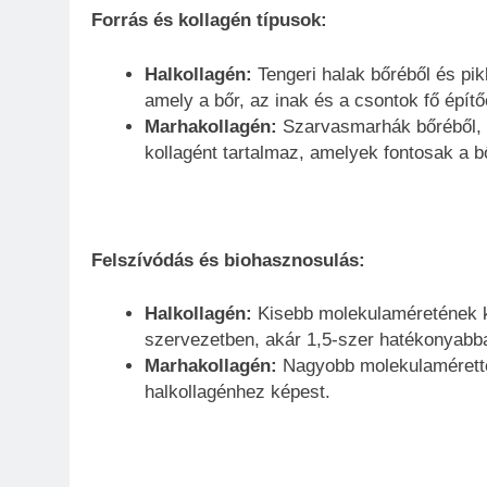
Forrás és kollagén típusok:
Halkollagén:
Tengeri halak bőréből és pikk
amely a bőr, az inak és a csontok fő épít
Marhakollagén:
Szarvasmarhák bőréből, cs
kollagént tartalmaz, amelyek fontosak a b
Felszívódás és biohasznosulás:
Halkollagén:
Kisebb molekulaméretének k
szervezetben, akár 1,5-szer hatékonyabba
Marhakollagén:
Nagyobb molekulamérettel
halkollagénhez képest.