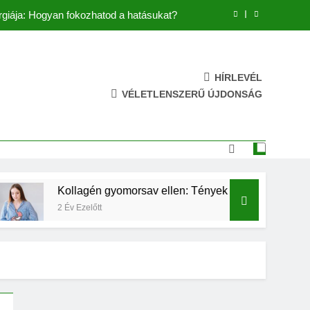
rgiája: Hogyan fokozhatod a hatásukat?
vhitek a kollagén gyomorvédő hatásáról
re: Hatékony megoldások a ráncok ellen
HÍRLEVÉL
VÉLETLENSZERŰ ÚJDONSÁG
gyenge és töredezett körmök ellenszere
rgiája: Hogyan fokozhatod a hatásukat?
vhitek a kollagén gyomorvédő hatásáról
ollagén gyomorsav ellen: Tények és tévhitek a kollagén gyomo
re: Hatékony megoldások a ráncok ellen
 Év Ezelőtt