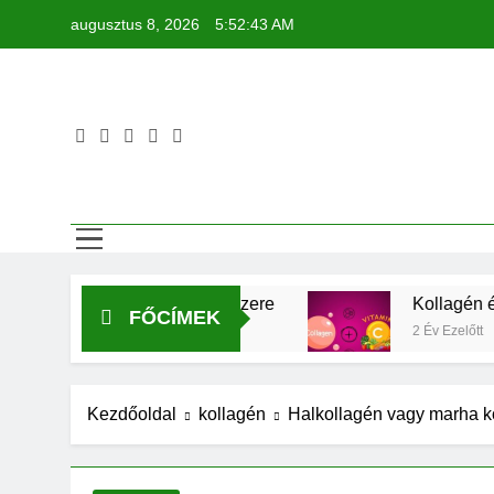
Ugrás
augusztus 8, 2026
5:52:44 AM
a
tartalomra
zett körmök ellenszere
Kollagén és C-vitamin 
FŐCÍMEK
2 Év Ezelőtt
Kezdőoldal
kollagén
Halkollagén vagy marha k