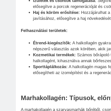
Ízületek és csontok támogatása:
Segíthe
elősegítve a porcok regenerációját és csö
Haj és köröm erősítése:
Hozzájárulhat a
javításához, elősegítve a haj növekedésé
Felhasználási területek:
Étrend-kiegészítők:
A halkollagén gyakra
népszerű választás azok körében, akik javí
Kozmetikai termékek:
Számos bőrápoló t
halkollagént, kihasználva annak bőrfeszesí
Sporttáplálkozás:
A halkollagén magas fe
elősegítheti az izomépítést és a regenerác
Marhakollagén: Típusok, előny
A marhakollagén a szarvasmarhák bőréből, csontj