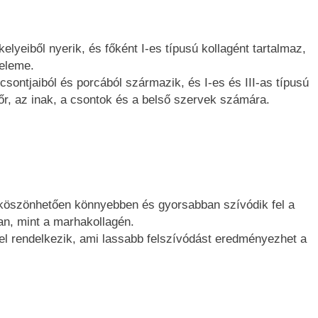
elyeiből nyerik, és főként I-es típusú kollagént tartalmaz,
őeleme.
ontjaiból és porcából származik, és I-es és III-as típusú
őr, az inak, a csontok és a belső szervek számára.
öszönhetően könnyebben és gyorsabban szívódik fel a
n, mint a marhakollagén.
 rendelkezik, ami lassabb felszívódást eredményezhet a