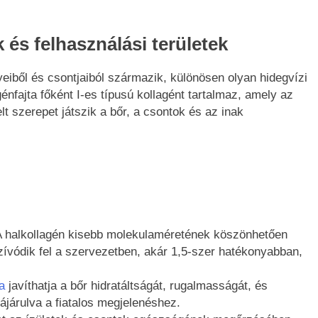
 és felhasználási területek
yeiből és csontjaiból származik, különösen olyan hidegvízi
génfajta főként I-es típusú kollagént tartalmaz, amely az
t szerepet játszik a bőr, a csontok és az inak
 halkollagén kisebb molekulaméretének köszönhetően
vódik fel a szervezetben, akár 1,5-szer hatékonyabban,
a
javíthatja a bőr hidratáltságát, rugalmasságát, és
járulva a fiatalos megjelenéshez.