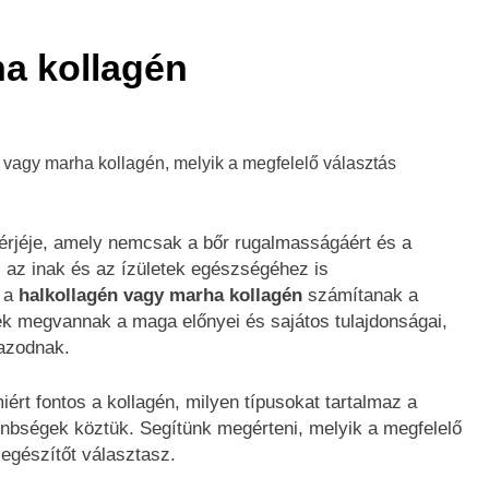
a kollagén
hérjéje, amely nemcsak a bőr rugalmasságáért és a
 az inak és az ízületek egészségéhez is
n a
halkollagén vagy marha kollagén
számítanak a
k megvannak a maga előnyei és sajátos tulajdonságai,
azodnak.
ért fontos a kollagén, milyen típusokat tartalmaz a
önbségek köztük. Segítünk megérteni, melyik a megfelelő
iegészítőt választasz.