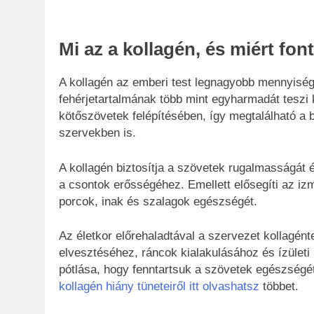
Mi az a kollagén, és miért fon
A kollagén az emberi test legnagyobb mennyiségb
fehérjetartalmának több mint egyharmadát teszi ki
kötőszövetek felépítésében, így megtalálható a 
szervekben is.
A kollagén biztosítja a szövetek rugalmasságát 
a csontok erősségéhez. Emellett elősegíti az iz
porcok, inak és szalagok egészségét.
Az életkor előrehaladtával a szervezet kollagé
elvesztéséhez, ráncok kialakulásához és ízületi
pótlása, hogy fenntartsuk a szövetek egészségé
kollagén hiány tüneteiről itt olvashatsz
többet.