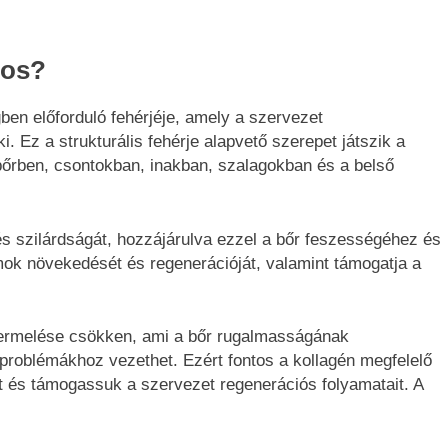
tos?
en előforduló fehérjéje, amely a szervezet
. Ez a strukturális fehérje alapvető szerepet játszik a
bőrben, csontokban, inakban, szalagokban és a belső
és szilárdságát, hozzájárulva ezzel a bőr feszességéhez és
mok növekedését és regenerációját, valamint támogatja a
ntermelése csökken, ami a bőr rugalmasságának
 problémákhoz vezethet. Ezért fontos a kollagén megfelelő
t és támogassuk a szervezet regenerációs folyamatait. A